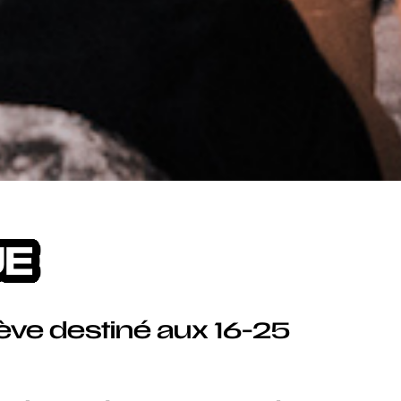
UE
nève destiné aux 16-25