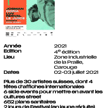
Année
2021
Edition
e
4
édition
Lieu
Zone Industrielle
de la Praille,
Carouge
Dates
02-03 juillet 2021
Plus de
30 artistes
suisses, dont 4
têtes d’affiches internationales
6 side events
pour mettre en avant les
cultures street
652 plans sanitaires
2 jours de Festival
(en jauge réduite)