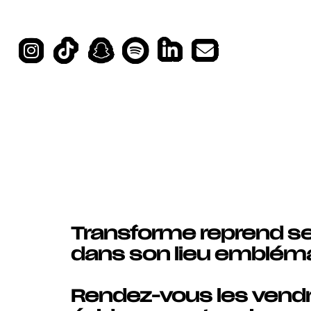
Skip
to
content
Transforme reprend ses
dans son lieu emblémat
Rendez-vous les vendr