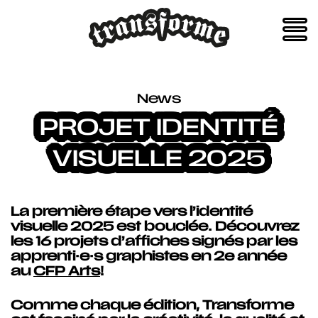
Skip
to
content
News
PROJET IDENTITÉ
VISUELLE 2025
La première étape vers l’identité
visuelle 2025 est bouclée. Découvrez
les 16 projets d’affiches signés par les
apprenti·e·s graphistes en 2e année
au
CFP Arts
!
Comme chaque édition, Transforme