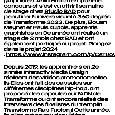
graphistes. Anila Haliti a remporté le
concours et s’est vu offrir 1 semaine
de stage chez
Studio BAD
pour
peaufiner l’univers visuel à 360 degrés
de Transforme 2023. De plus, Elouan
Meynet et Pauls Kupcis, apprentis
graphistes en 3e année ont réalisé un
stage de 3 mois chez BAD et ont
également participé au projet. Plongez
dans le projet 2024
:
https://www.instagram.com/p/CsTuoV
Depuis 2019, les apprenti·e·s en 2e
année Interactiv Media Design
réalisent des vidéos promotionnelles.
Ils·Elles ont fait des capsules sur
différentes disciplines hip-hop, ont
proposé des capsules sur l’ADN de
Transforme ou ont encore réalisé des
interviews des finalistes du tremplin
Transforme Rap Factory! Cette année,