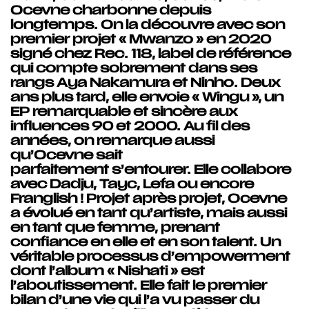
Ocevne charbonne depuis
longtemps. On la découvre avec son
premier projet « Mwanzo » en 2020
signé chez Rec. 118, label de référence
qui compte sobrement dans ses
rangs Aya Nakamura et Ninho. Deux
ans plus tard, elle envoie « Wingu », un
EP remarquable et sincère aux
influences 90 et 2000. Au fil des
années, on remarque aussi
qu’Ocevne sait
parfaitement s’entourer. Elle collabore
avec Dadju, Tayc, Lefa ou encore
Franglish ! Projet après projet, Ocevne
a évolué en tant qu’artiste, mais aussi
en tant que femme, prenant
confiance en elle et en son talent. Un
véritable processus d’empowerment
dont l’album « Nishati » est
l’aboutissement. Elle fait le premier
bilan d’une vie qui l’a vu passer du