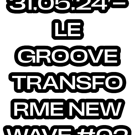
31.05.24 –
LE
GROOVE
TRANSFO
RME NEW