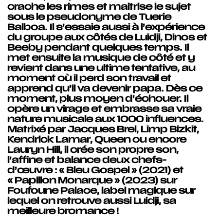
crache les rimes et maitrise le sujet
sous le pseudonyme de Tuerie
Balboa. Il s’essaie aussi à l’expérience
du groupe aux côtés de Luidji, Dinos et
Beeby pendant quelques temps. Il
met ensuite la musique de côté et y
revient dans une ultime tentative, au
moment où il perd son travail et
apprend qu’il va devenir papa. Dès ce
moment, plus moyen d’échouer. Il
opère un virage et embrasse sa vraie
nature musicale aux 1000 influences.
Matrixé par Jacques Brel, Limp Bizkit,
Kendrick Lamar, Queen ou encore
Lauryn Hill, il crée son propre son,
l’affine et balance deux chefs-
d’œuvre : « Bleu Gospel » (2021) et
« Papillon Monarque » (2023) sur
Foufoune Palace, label magique sur
lequel on retrouve aussi Luidji, sa
meilleure bromance !